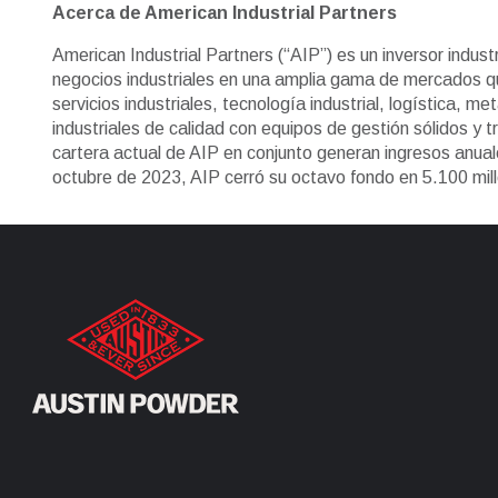
Acerca de American Industrial Partners
American Industrial Partners (“AIP”) es un inversor indus
negocios industriales en una amplia gama de mercados qu
servicios industriales, tecnología industrial, logística, 
industriales de calidad con equipos de gestión sólidos y 
cartera actual de AIP en conjunto generan ingresos anu
octubre de 2023, AIP cerró su octavo fondo en 5.100 mi