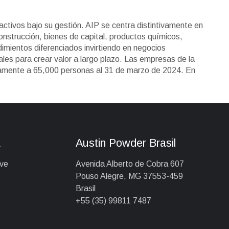
activos bajo su gestión. AIP se centra distintivamente en
nstrucción, bienes de capital, productos químicos,
ndimientos diferenciados invirtiendo en negocios
ales para crear valor a largo plazo. Las empresas de la
damente a 65,000 personas al 31 de marzo de 2024. En
a
Austin Powder Brasil
ive
Avenida Alberto de Cobra 607
Pouso Alegre, MG 37553-459
Brasil
+55 (35) 99811 7487