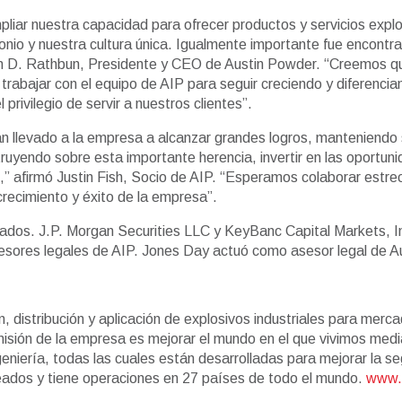
r nuestra capacidad para ofrecer productos y servicios explosivo
monio y nuestra cultura única. Igualmente importante fue encontr
John D. Rathbun, Presidente y CEO de Austin Powder. “Creemos qu
bajar con el equipo de AIP para seguir creciendo y diferencian
rivilegio de servir a nuestros clientes”.
an llevado a la empresa a alcanzar grandes logros, manteniendo s
truyendo sobre esta importante herencia, invertir en las oportun
,” afirmó Justin Fish, Socio de AIP. “Esperamos colaborar estre
 crecimiento y éxito de la empresa”.
velados. J.P. Morgan Securities LLC y KeyBanc Capital Markets, 
ores legales de AIP. Jones Day actuó como asesor legal de A
, distribución y aplicación de explosivos industriales para merc
misión de la empresa es mejorar el mundo en el que vivimos medi
ería, todas las cuales están desarrolladas para mejorar la segur
ados y tiene operaciones en 27 países de todo el mundo.
www.