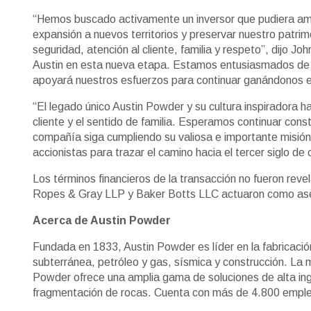
“Hemos buscado activamente un inversor que pudiera amplia
expansión a nuevos territorios y preservar nuestro patri
seguridad, atención al cliente, familia y respeto”, dijo 
Austin en esta nueva etapa. Estamos entusiasmados de tra
apoyará nuestros esfuerzos para continuar ganándonos el p
“El legado único Austin Powder y su cultura inspiradora h
cliente y el sentido de familia. Esperamos continuar cons
compañía siga cumpliendo su valiosa e importante misión
accionistas para trazar el camino hacia el tercer siglo de
Los términos financieros de la transacción no fueron re
Ropes & Gray LLP y Baker Botts LLC actuaron como ases
Acerca de Austin Powder
Fundada en 1833, Austin Powder es líder en la fabricación
subterránea, petróleo y gas, sísmica y construcción. La 
Powder ofrece una amplia gama de soluciones de alta ingeni
fragmentación de rocas. Cuenta con más de 4.800 emple