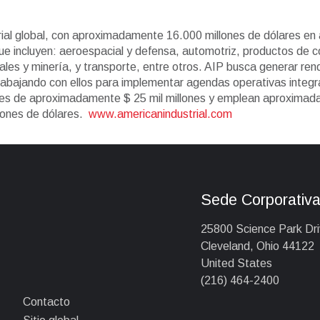
trial global, con aproximadamente 16.000 millones de dólares en 
e incluyen: aeroespacial y defensa, automotriz, productos de co
metales y minería, y transporte, entre otros. AIP busca generar re
trabajando con ellos para implementar agendas operativas integr
ales de aproximadamente $ 25 mil millones y emplean aproxima
llones de dólares.
www.americanindustrial.com
Sede Corporativ
25800 Science Park Dr
Cleveland, Ohio 44122
United States
(216) 464-2400
Contacto