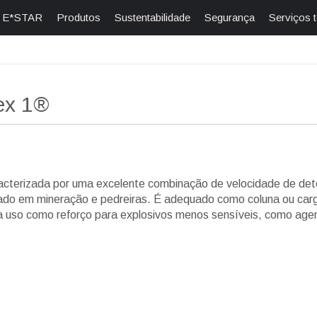
E*STAR
Produtos
Sustentabilidade
Segurança
Serviços 
ex 1®
cterizada por uma excelente combinação de velocidade de de
ado em mineração e pedreiras. É adequado como coluna ou carga
a uso como reforço para explosivos menos sensíveis, como ag