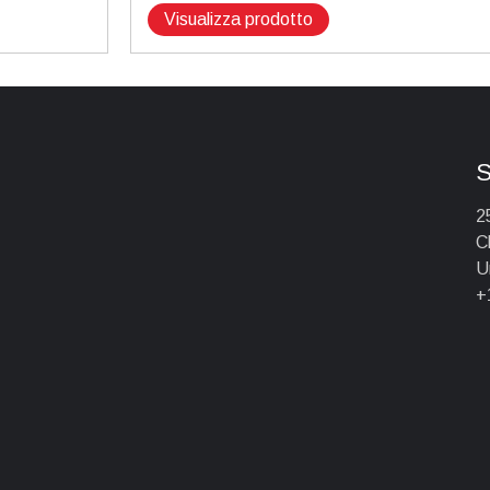
Visualizza prodotto
S
2
C
U
+