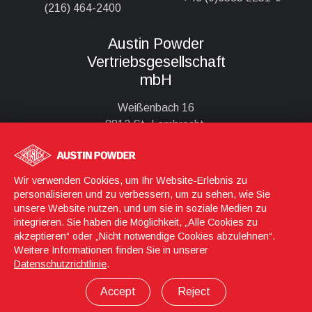
(216) 464-2400
Austin Powder
Vertriebsgesellschaft
mbH
Weißenbach 16
8813 St. Lambrecht,
Österreich
+43 (699)13585211
Wir verwenden Cookies, um Ihr Website-Erlebnis zu
personalisieren und zu verbessern, um zu sehen, wie Sie
unsere Website nutzen, und um sie in soziale Medien zu
Anmeldung
© 2026 Austin Powder
integrieren. Sie haben die Möglichkeit, „Alle Cookies zu
akzeptieren“ oder „Nicht notwendige Cookies abzulehnen“.
Weitere Informationen finden Sie in unserer
Datenschutz-Richtlinie
Impressum
Datenschutzrichtlinie
.
Allgemeine Geschäftsbedingungen
Öffentlichkeits- und Notfallinformation