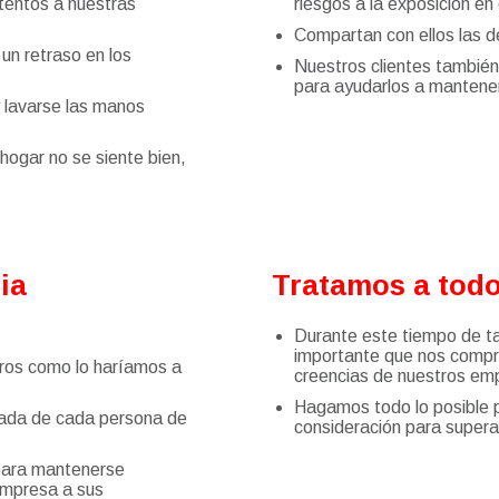
tentos a nuestras
riesgos a la exposición en 
Compartan con ellos las d
un retraso en los
Nuestros clientes tambié
para ayudarlos a mantener
y lavarse las manos
 hogar no se siente bien,
ia
Tratamos a todo
Durante este tiempo de t
importante que nos compr
ros como lo haríamos a
creencias de nuestros em
Hagamos todo lo posible p
izada de cada persona de
consideración para supera
 para mantenerse
 empresa a sus