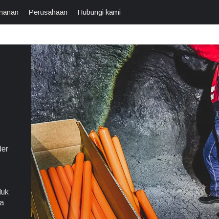
manan
Perusahaan
Hubungi kami
der
duk
ta