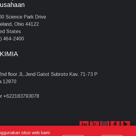
rusahaan
0 Science Park Drive
eland, Ohio 44122
ed States
) 464-2400
KIMIA
 2nd floor JL.Jend Gatot Subroto Kav. 71-73 P
ta 12870
r +622183793078
nggunakan situs web kami