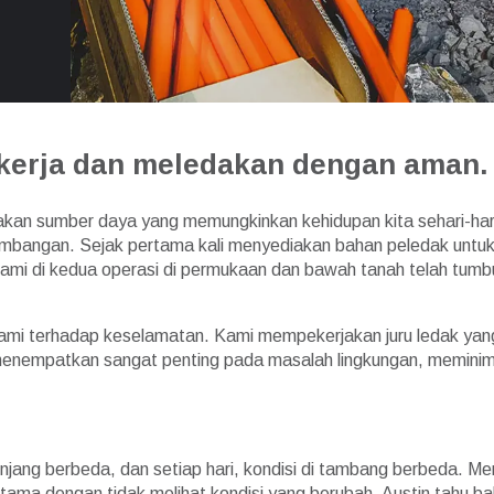
ekerja dan meledakan dengan aman.
n sumber daya yang memungkinkan kehidupan kita sehari-hari
rtambangan. Sejak pertama kali menyediakan bahan peledak untu
ar kami di kedua operasi di permukaan dan bawah tanah telah t
ami terhadap keselamatan. Kami mempekerjakan juru ledak yang 
 menempatkan sangat penting pada masalah lingkungan, memini
jang berbeda, dan setiap hari, kondisi di tambang berbeda. M
n utama dengan tidak melihat kondisi yang berubah. Austin tah