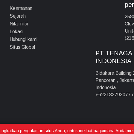
pe
Keamanan
Sejarah
2580
Clev
Nilai-nilai
Unit
Lokasi
(216
Hubungi kami
Situs Global
PT TENAGA 
INDONESIA
Bidakara Building
Pancoran , Jakar
Indonesia
+622183793077 o
ingkatkan pengalaman situs Anda, untuk melihat bagaimana Anda me