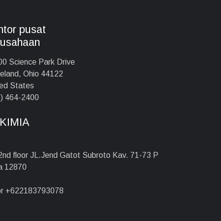
tor pusat
rusahaan
0 Science Park Drive
eland, Ohio 44122
ed States
) 464-2400
KIMIA
 2nd floor JL.Jend Gatot Subroto Kav. 71-73 P
ta 12870
r +622183793078