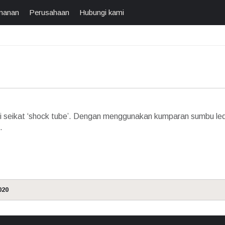
manan
Perusahaan
Hubungi kami
si seikat ‘shock tube’. Dengan menggunakan kumparan sumbu le
.
20