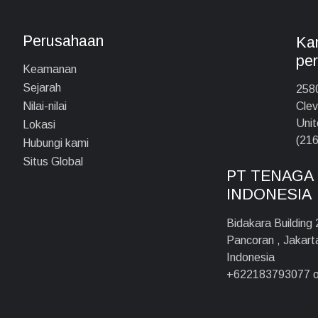
Perusahaan
Kan
pe
Keamanan
Sejarah
2580
Clev
Nilai-nilai
Unit
Lokasi
(216
Hubungi kami
Situs Global
PT TENAGA 
INDONESIA
Bidakara Building
Pancoran , Jakar
Indonesia
+622183793077 o