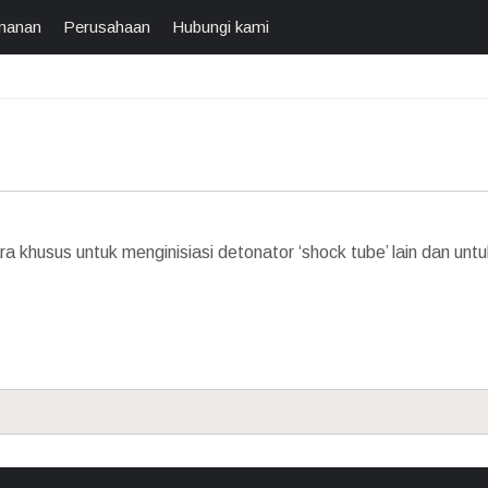
manan
Perusahaan
Hubungi kami
a khusus untuk menginisiasi detonator ‘shock tube’ lain dan u