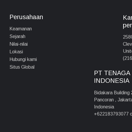
Perusahaan
Kan
pe
Keamanan
Sejarah
2580
Clev
Nilai-nilai
Unit
Lokasi
(216
Hubungi kami
Situs Global
PT TENAGA 
INDONESIA
Bidakara Building
Pancoran , Jakar
Indonesia
+622183793077 o