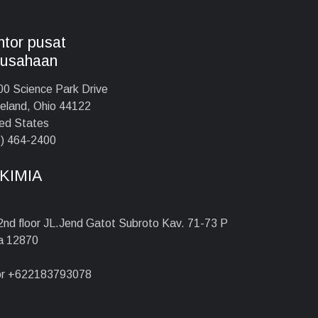
tor pusat
rusahaan
0 Science Park Drive
eland, Ohio 44122
ed States
) 464-2400
KIMIA
 2nd floor JL.Jend Gatot Subroto Kav. 71-73 P
ta 12870
r +622183793078