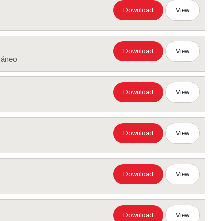
Download
View
Download
View
rráneo
Download
View
Download
View
Download
View
Download
View