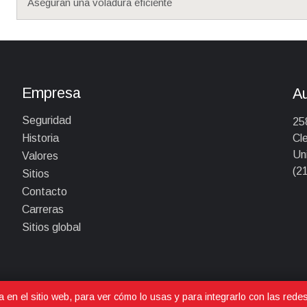
Aseguran una voladura eficiente
Empresa
A
Seguridad
25
Cl
Historia
Un
Valores
(2
Sitios
Contacto
Carreras
Sitios global
a en el sitio web, para ver cómo lo usas y para integrarlo con las rede