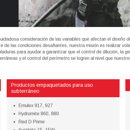
uidadosa consideración de las variables que afectan el diseño d
te de las condiciones desafiantes, nuestra misión es realizar vo
oladuras para ayudar a garantizar que el control de dilución, la 
terráneas y el control del perímetro se logren al nivel que nuestr
Productos empaquetados para uso
subterráneo
Emulex 917, 927
Hydromite 860, 880
Red D Prime
Austinite 15, 15W