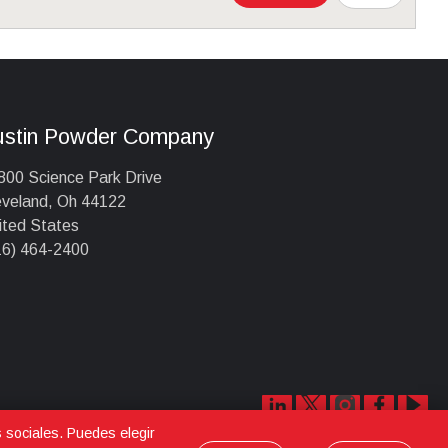
ustin Powder Company
800 Science Park Drive
eveland, Oh 44122
ited States
16) 464-2400
s sociales. Puedes elegir