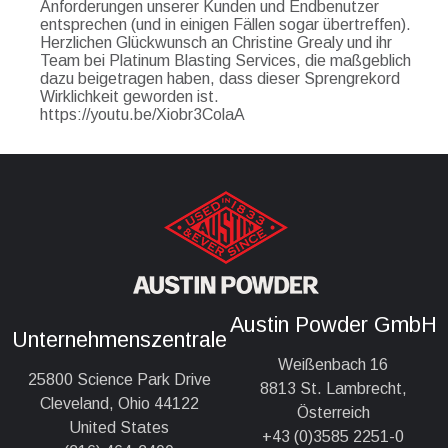
Anforderungen unserer Kunden und Endbenutzer
entsprechen (und in einigen Fällen sogar übertreffen).
Herzlichen Glückwunsch an Christine Grealy und ihr
Team bei Platinum Blasting Services, die maßgeblich
dazu beigetragen haben, dass dieser Sprengrekord
Wirklichkeit geworden ist.
https://youtu.be/Xiobr3ColaA
Austin Powder GmbH
Unternehmenszentrale
Weißenbach 16
25800 Science Park Drive
8813 St. Lambrecht,
Cleveland, Ohio 44122
Österreich
United States
+43 (0)3585 2251-0