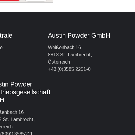
rale
Austin Powder GmbH
ve
Weißenbach 16
8813 St. Lambrecht,
Österreich
+43 (0)3585 2251-0
stin Powder
triebsgesellschaft
H
ßenbach 16
 St. Lambrecht,
rreich
 (699)13585211