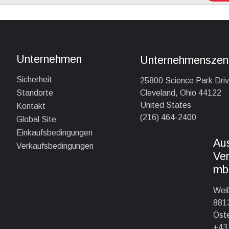
Unternehmen
Unternehmenszent
Sicherheit
25800 Science Park Dri
Cleveland, Ohio 44122
Standorte
United States
Kontakt
(216) 464-2400
Global Site
Einkaufsbedingungen
Au
Verkaufsbedingungen
Ver
mb
Wei
8813
Öste
+43