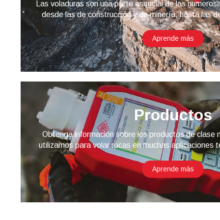
Las voladuras son una parte esencial de las numerosa
desde las de construcción y de minería, hasta las d
Aprende más
Productos
Obtenga información sobre los productos de clase 
utilizamos para volar rocas en muchas aplicaciones 
Aprende más