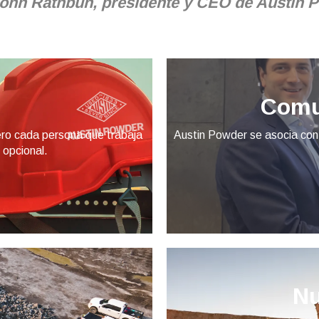
e John Rathbun, presidente y CEO de Austin 
Comu
ero cada persona que trabaja
Austin Powder se asocia con 
 opcional.
Nu