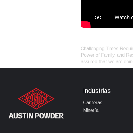
We Are Austin
Challenging Times Requir
Power of Family, and Resp
assured that we are doin
Industrias
Canteras
Minería