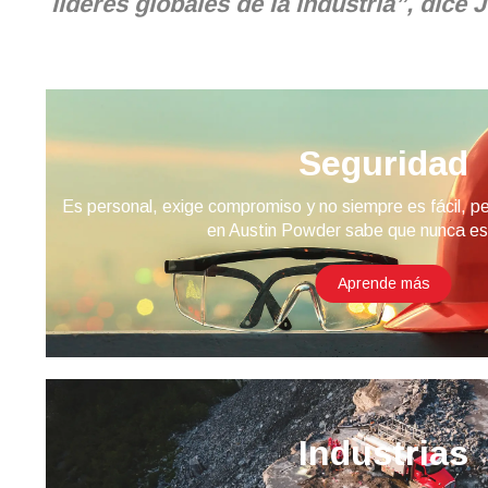
líderes globales de la industria”, dic
Seguridad
Es personal, exige compromiso y no siempre es fácil, p
en Austin Powder sabe que nunca es
Aprende más
Industrias