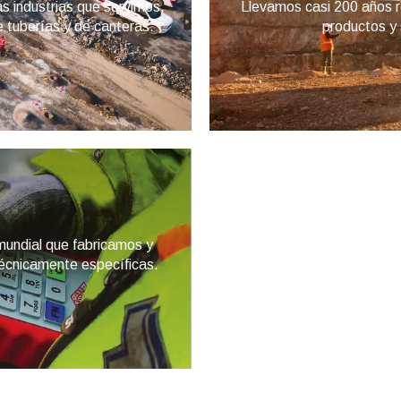
s industrias que servimos,
Llevamos casi 200 años r
e tuberías y de canteras.
productos y s
mundial que fabricamos y
técnicamente específicas.