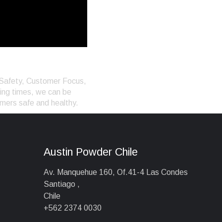
 Safety, Customer Focus,
ging times, we can be
omers safe and healthy.
Austin Powder Chile
Av. Manquehue 160, Of.41-4 Las Condes
Santiago ,
Chile
+562 2374 0030