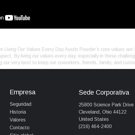
 Powder
e Living Our Values Every Day Austin Powder’s core values are
ect. By living our values every day, especially in these challen
g our very best to keep our coworkers, friends, family, and cust
Empresa
Sede Corporativa
Seguridad
25800 Science Park Drive
Cleveland, Ohio 44122
Historia
United States
Valores
(216) 464-2400
Contacto