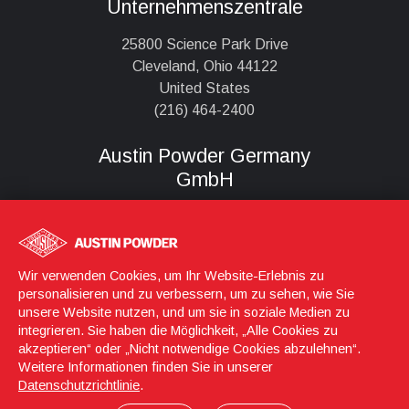
Unternehmenszentrale
25800 Science Park Drive
Cleveland, Ohio 44122
United States
(216) 464-2400
Austin Powder Germany
GmbH
Königstraße 56-58
D-90402, Nürnberg
Wir verwenden Cookies, um Ihr Website-Erlebnis zu
0800 2767658
personalisieren und zu verbessern, um zu sehen, wie Sie
unsere Website nutzen, und um sie in soziale Medien zu
integrieren. Sie haben die Möglichkeit, „Alle Cookies zu
akzeptieren“ oder „Nicht notwendige Cookies abzulehnen“.
Anmeldung
© 2026 Austin Powder
Weitere Informationen finden Sie in unserer
Datenschutzrichtlinie
.