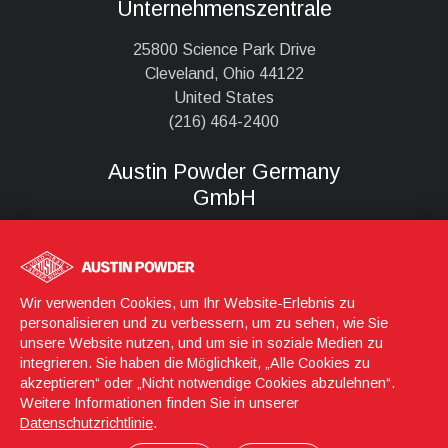
Unternehmenszentrale
25800 Science Park Drive
Cleveland, Ohio 44122
United States
(216) 464-2400
Austin Powder Germany
GmbH
Königstraße 56-58
D-90402, Nürnberg
Wir verwenden Cookies, um Ihr Website-Erlebnis zu
0800 2767658
personalisieren und zu verbessern, um zu sehen, wie Sie
unsere Website nutzen, und um sie in soziale Medien zu
integrieren. Sie haben die Möglichkeit, „Alle Cookies zu
akzeptieren“ oder „Nicht notwendige Cookies abzulehnen“.
Anmeldung
© 2026 Austin Powder
Weitere Informationen finden Sie in unserer
Datenschutzrichtlinie
.