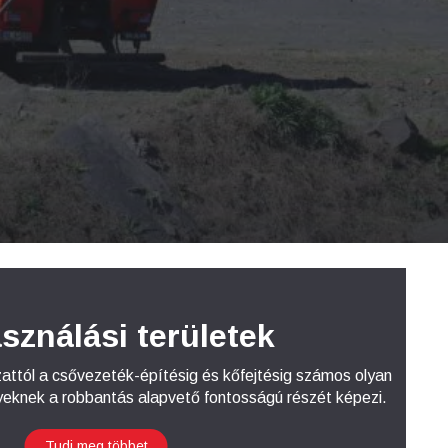
sználási területek
zattól a csővezeték-építésig és kőfejtésig számos olyan
lyeknek a robbantás alapvető fontosságú részét képezi.
Tudj meg többet