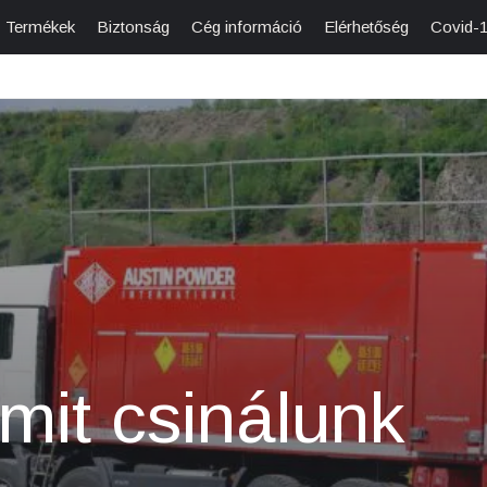
Termékek
Biztonság
Cég információ
Elérhetőség
Covid-
it csinálunk