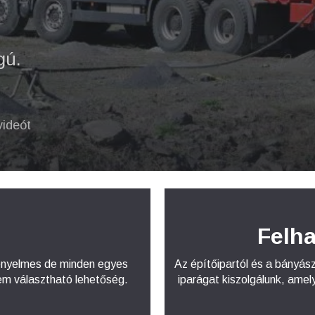
gú.
ideót
Felha
kényelmes de minden egyes
Az építőipartól és a bányás
sem választható lehetőség.
iparágat kiszolgálunk, ame