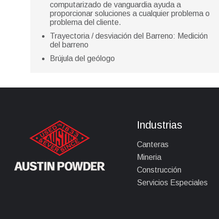
computarizado de vanguardia ayuda a
proporcionar soluciones a cualquier problema o
problema del cliente.
Trayectoria / desviación del Barreno: Medición
del barreno
Brújula del geólogo
Industrias
Canteras
Mineria
Construcción
Servicios Especiales