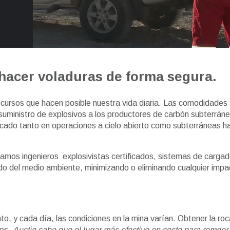
 hacer voladuras de forma segura.
recursos que hacen posible nuestra vida diaria. Las comodidades
r suministro de explosivos a los productores de carbón subterrán
rcado tanto en operaciones a cielo abierto como subterráneas h
amos ingenieros explosivistas certificados, sistemas de cargad
do del medio ambiente, minimizando o eliminando cualquier impa
to, y cada día, las condiciones en la mina varían. Obtener la ro
tes.
Austin sabe que el lugar más efectivo en costo para romper r