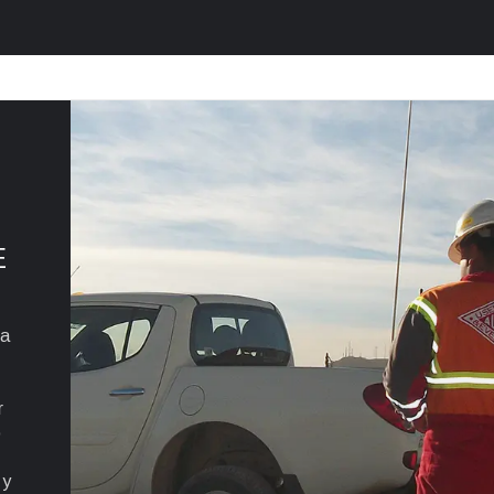
E
ha
r
o
 y