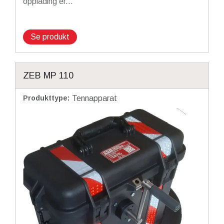
opplading er...
Se produkt
ZEB MP 110
Produkttype
:
Tennapparat