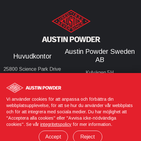
Austin Powder Sweden
Huvudkontor
AB
25800 Science Park Drive
Kulvägen 5H
Cleveland, Ohio 44122
703 84, Örebro
United States
Sverige
(216) 464-2400
Vi använder cookies för att anpassa och förbättra din
webbplatsupplevelse, för att se hur du använder vår webbplats
och för att integrera med sociala medier. Du har möjlighet att
"Acceptera alla cookies" eller "Avvisa icke-nödvändiga
Logga in
© 2026 Austin Powder
cookies". Se vår
integritetspolicy
för mer information.
Integritetspolicy