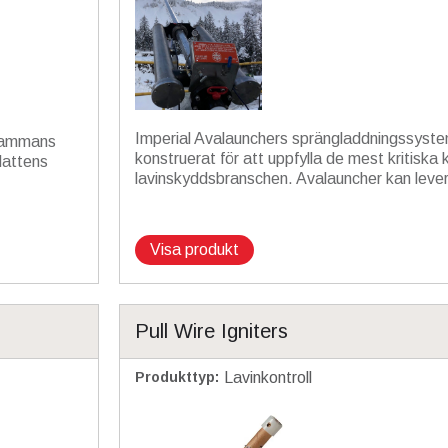
Imperial Avalaunchers sprängladdningssyste
lsammans
konstruerat för att uppfylla de mest kritiska
Hattens
lavinskyddsbranschen. Avalauncher kan leve
Visa produkt
Pull Wire Igniters
Produkttyp
:
Lavinkontroll