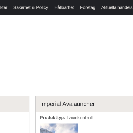
kter
Säkerhet & Policy
Hållbarhet
Företag
Aktuella händels
Imperial Avalauncher
Produkttyp
:
Lavinkontroll