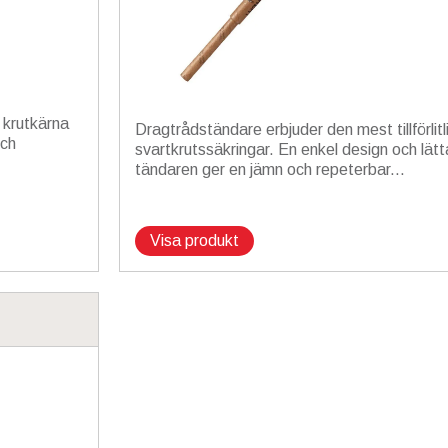
 krutkärna
Dragtrådständare erbjuder den mest tillförlit
och
svartkrutssäkringar. En enkel design och lät
tändaren ger en jämn och repeterbar...
Visa produkt