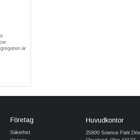
er
now
ggregaten är
Företag
Huvudkontor
Säkerhet
25800 Science Park Dri