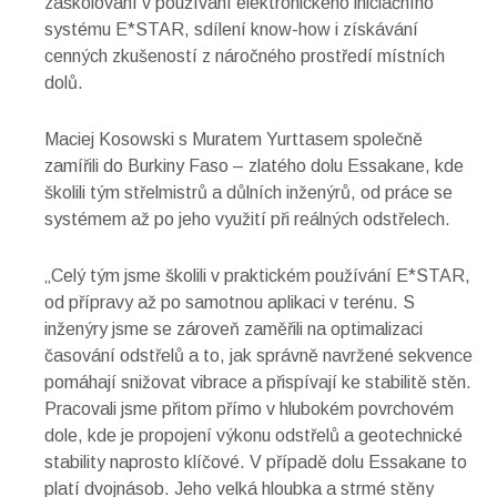
zaškolování v používání elektronického iniciačního
systému E*STAR, sdílení know-how i získávání
cenných zkušeností z náročného prostředí místních
dolů.
Maciej Kosowski s Muratem Yurttasem společně
zamířili do Burkiny Faso – zlatého dolu Essakane, kde
školili tým střelmistrů a důlních inženýrů, od práce se
systémem až po jeho využití při reálných odstřelech.
„Celý tým jsme školili v praktickém používání E*STAR,
od přípravy až po samotnou aplikaci v terénu. S
inženýry jsme se zároveň zaměřili na optimalizaci
časování odstřelů a to, jak správně navržené sekvence
pomáhají snižovat vibrace a přispívají ke stabilitě stěn.
Pracovali jsme přitom přímo v hlubokém povrchovém
dole, kde je propojení výkonu odstřelů a geotechnické
stability naprosto klíčové. V případě dolu Essakane to
platí dvojnásob. Jeho velká hloubka a strmé stěny