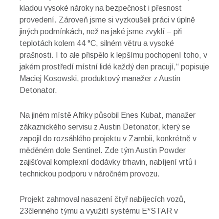
kladou vysoké nároky na bezpečnost i přesnost
provedení. Zároveň jsme si vyzkoušeli práci v úplně
jiných podmínkách, než na jaké jsme zvyklí – při
teplotách kolem 44 °C, silném větru a vysoké
prašnosti. I to ale přispělo k lepšímu pochopení toho, v
jakém prostředí místní lidé každý den pracují,“ popisuje
Maciej Kosowski, produktový manažer z Austin
Detonator.
Na jiném místě Afriky působil Enes Kubat, manažer
zákaznického servisu z Austin Detonator, který se
zapojil do rozsáhlého projektu v Zambii, konkrétně v
měděném dole Sentinel. Zde tým Austin Powder
zajišťoval komplexní dodávky trhavin, nabíjení vrtů i
technickou podporu v náročném provozu.
Projekt zahrnoval nasazení čtyř nabíjecích vozů,
23členného týmu a využití systému E*STAR v