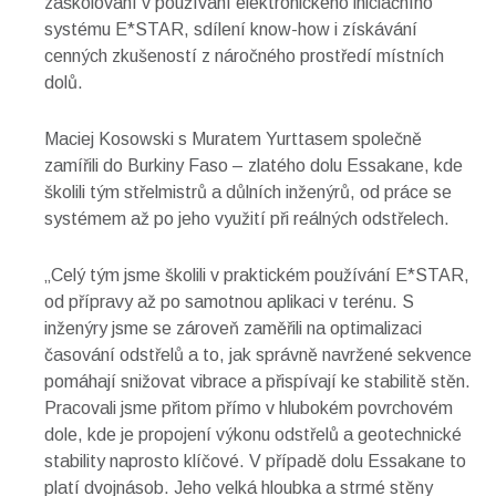
zaškolování v používání elektronického iniciačního
systému E*STAR, sdílení know-how i získávání
cenných zkušeností z náročného prostředí místních
dolů.
Maciej Kosowski s Muratem Yurttasem společně
zamířili do Burkiny Faso – zlatého dolu Essakane, kde
školili tým střelmistrů a důlních inženýrů, od práce se
systémem až po jeho využití při reálných odstřelech.
„Celý tým jsme školili v praktickém používání E*STAR,
od přípravy až po samotnou aplikaci v terénu. S
inženýry jsme se zároveň zaměřili na optimalizaci
časování odstřelů a to, jak správně navržené sekvence
pomáhají snižovat vibrace a přispívají ke stabilitě stěn.
Pracovali jsme přitom přímo v hlubokém povrchovém
dole, kde je propojení výkonu odstřelů a geotechnické
stability naprosto klíčové. V případě dolu Essakane to
platí dvojnásob. Jeho velká hloubka a strmé stěny