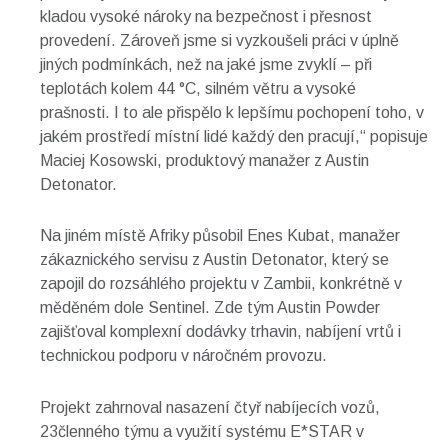
kladou vysoké nároky na bezpečnost i přesnost
provedení. Zároveň jsme si vyzkoušeli práci v úplně
jiných podmínkách, než na jaké jsme zvyklí – při
teplotách kolem 44 °C, silném větru a vysoké
prašnosti. I to ale přispělo k lepšímu pochopení toho, v
jakém prostředí místní lidé každý den pracují,“ popisuje
Maciej Kosowski, produktový manažer z Austin
Detonator.
Na jiném místě Afriky působil Enes Kubat, manažer
zákaznického servisu z Austin Detonator, který se
zapojil do rozsáhlého projektu v Zambii, konkrétně v
měděném dole Sentinel. Zde tým Austin Powder
zajišťoval komplexní dodávky trhavin, nabíjení vrtů i
technickou podporu v náročném provozu.
Projekt zahrnoval nasazení čtyř nabíjecích vozů,
23členného týmu a využití systému E*STAR v