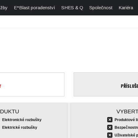
užby
E*Blast poradenství
SHES & Q
Společnost
Kariéra