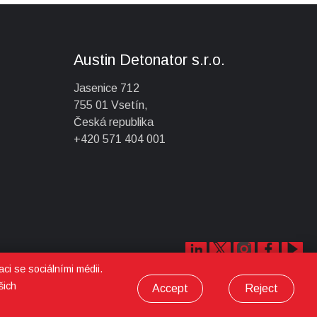
Austin Detonator s.r.o.
Jasenice 712
755 01 Vsetín,
Česká republika
+420 571 404 001
ci se sociálními médii.
šich