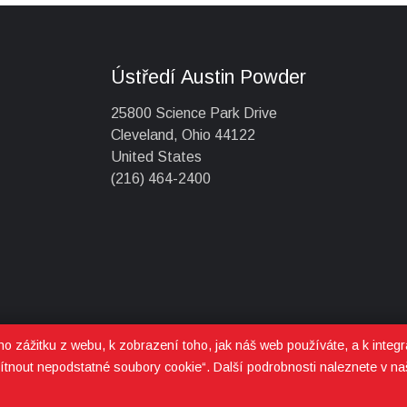
Ústředí Austin Powder
25800 Science Park Drive
Cleveland, Ohio 44122
United States
(216) 464-2400
 zážitku z webu, k zobrazení toho, jak náš web používáte, a k integra
tnout nepodstatné soubory cookie“. Další podrobnosti naleznete v na