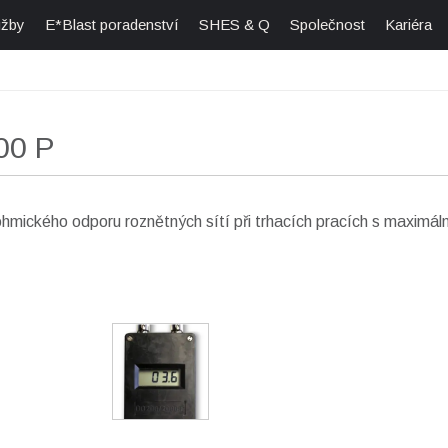
užby
E*Blast poradenství
SHES & Q
Společnost
Kariéra
00 P
ohmického odporu roznětných sítí při trhacích pracích s maxim