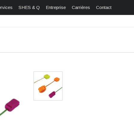
rvices
SHES & Q
Entreprise
Carrières
Contact