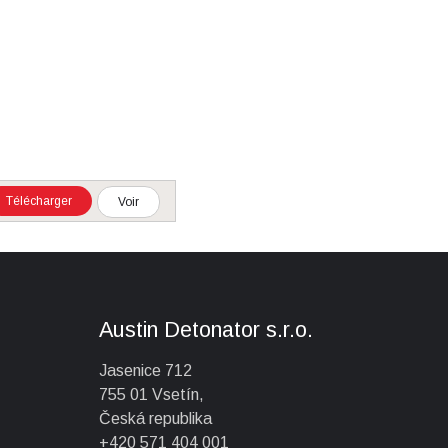
Télécharger
Voir
Austin Detonator s.r.o.
Jasenice 712
755 01 Vsetín,
Česká republika
+420 571 404 001