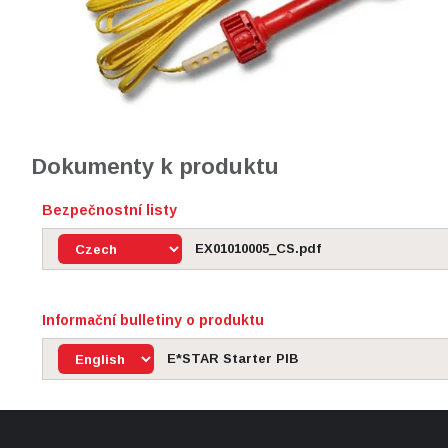
Dokumenty k produktu
Bezpečnostní listy
EX01010005_CS.pdf
Informační bulletiny o produktu
E*STAR Starter PIB