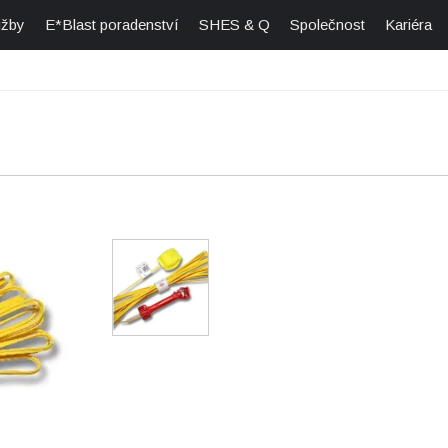
užby
E*Blast poradenství
SHES & Q
Společnost
Kariéra