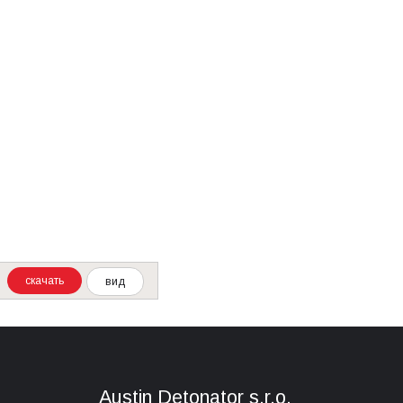
скачать
вид
Austin Detonator s.r.o.