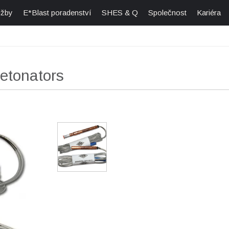
užby
E*Blast poradenství
SHES & Q
Společnost
Kariéra
etonators