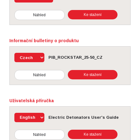
Ke stažení
Náhled
Informační bulletiny o produktu
PIB_ROCKSTAR_25-50_CZ
Ke stažení
Náhled
Uživatelská příručka
Electric Detonators User's Guide
Ke stažení
Náhled