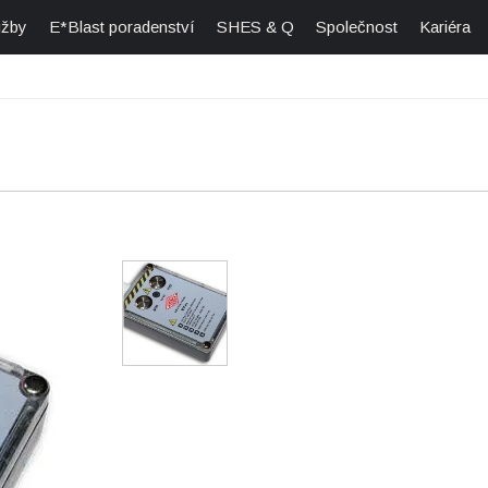
užby
E*Blast poradenství
SHES & Q
Společnost
Kariéra