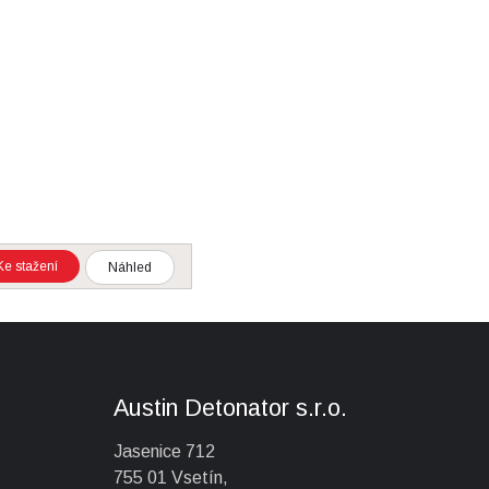
Ke stažení
Náhled
Austin Detonator s.r.o.
Jasenice 712
755 01 Vsetín,